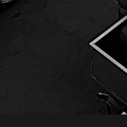
HONORIS CARS
+41 22 55 22 911
info@honoris-cars.com
4 rue Saint-Jean - CH-1260 Nyon
© 2025 Honoris Cars SA