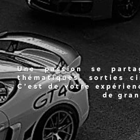
Une passion se parta
thématiques, sorties c
C’est de votre expérien
de gra